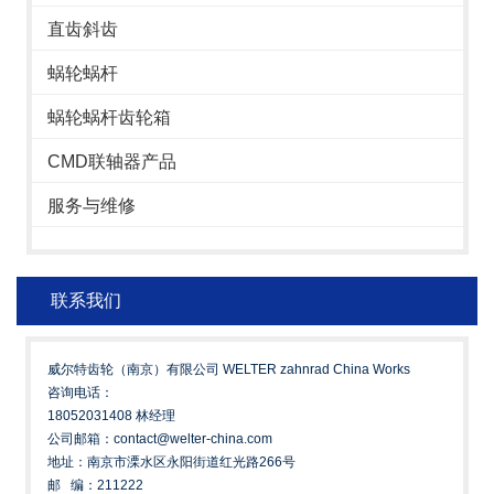
直齿斜齿
蜗轮蜗杆
蜗轮蜗杆齿轮箱
CMD联轴器产品
服务与维修
联系我们
威尔特齿轮（南京）有限公司 WELTER zahnrad China Works
咨询电话：
18052031408 林经理
公司邮箱：contact@welter-china.com
地址：南京市溧水区永阳街道红光路266号
邮 编：211222