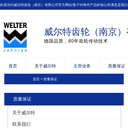
欢迎访问威尔特齿轮（南京）有限公司官方网站!客户对每件产品的放心和满意是我们
威尔特齿轮（南京）
德国品质，80年齿轮传动技术
首页
关于威尔特
主营业务
质量保证
首页
>
质量保证
质量保证
关于威尔特
联系我们