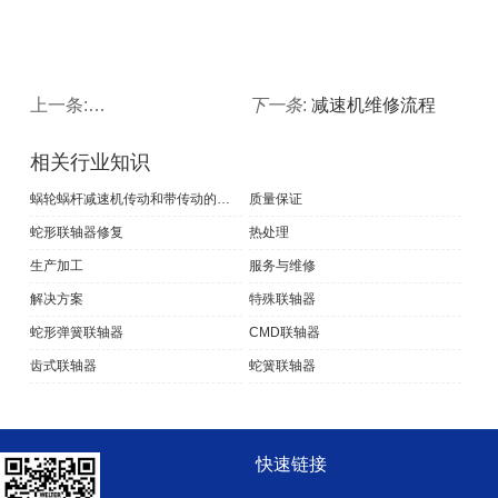
上一条:
蜗轮蜗杆机构的特点
下一条
:
减速机维修流程
相关行业知识
蜗轮蜗杆减速机传动和带传动的的特点和区别
质量保证
蛇形联轴器修复
热处理
生产加工
服务与维修
解决方案
特殊联轴器
蛇形弹簧联轴器
CMD联轴器
齿式联轴器
蛇簧联轴器
快速链接