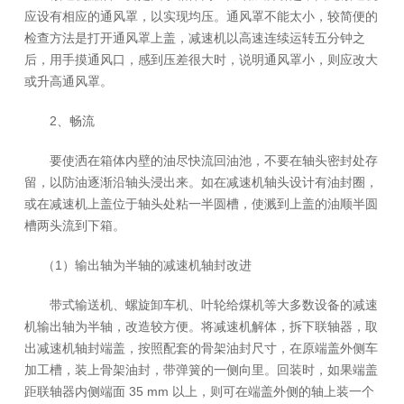
应设有相应的通风罩，以实现均压。通风罩不能太小，较简便的
检查方法是打开通风罩上盖，减速机以高速连续运转五分钟之
后，用手摸通风口，感到压差很大时，说明通风罩小，则应改大
或升高通风罩。
2、畅流
要使洒在箱体内壁的油尽快流回油池，不要在轴头密封处存
留，以防油逐渐沿轴头浸出来。如在减速机轴头设计有油封圈，
或在减速机上盖位于轴头处粘一半圆槽，使溅到上盖的油顺半圆
槽两头流到下箱。
（1）输出轴为半轴的减速机轴封改进
带式输送机、螺旋卸车机、叶轮给煤机等大多数设备的减速
机输出轴为半轴，改造较方便。将减速机解体，拆下联轴器，取
出减速机轴封端盖，按照配套的骨架油封尺寸，在原端盖外侧车
加工槽，装上骨架油封，带弹簧的一侧向里。回装时，如果端盖
距联轴器内侧端面 35 mm 以上，则可在端盖外侧的轴上装一个