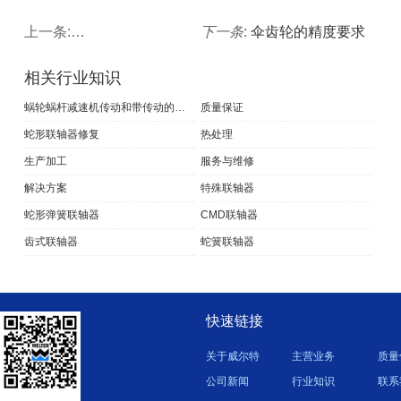
上一条:
螺旋伞齿轮磨齿裂纹检验与裂纹分析
下一条
:
伞齿轮的精度要求
相关行业知识
蜗轮蜗杆减速机传动和带传动的的特点和区别
质量保证
蛇形联轴器修复
热处理
生产加工
服务与维修
解决方案
特殊联轴器
蛇形弹簧联轴器
CMD联轴器
齿式联轴器
蛇簧联轴器
快速链接
关于威尔特
主营业务
质量
公司新闻
行业知识
联系